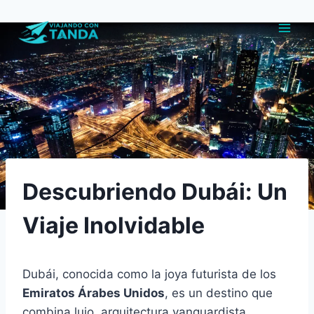
Saltar
al
contenido
Descubriendo Dubái: Un
Viaje Inolvidable
Dubái, conocida como la joya futurista de los
Emiratos Árabes Unidos
, es un destino que
combina lujo, arquitectura vanguardista,