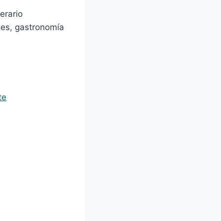
nerario
les, gastronomía
te