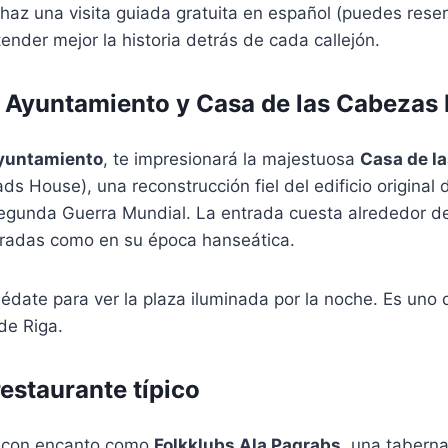
haz una visita guiada gratuita en español (puedes reser
tender mejor la historia detrás de cada callejón.
l Ayuntamiento y Casa de las Cabezas
Ayuntamiento
, te impresionará la majestuosa
Casa de l
s House), una reconstrucción fiel del edificio original d
Segunda Guerra Mundial. La entrada cuesta alrededor de
coradas como en su época hanseática.
édate para ver la plaza iluminada por la noche. Es uno 
de Riga.
restaurante típico
r con encanto como
Folkklubs Ala Pagrabs
, una tabern