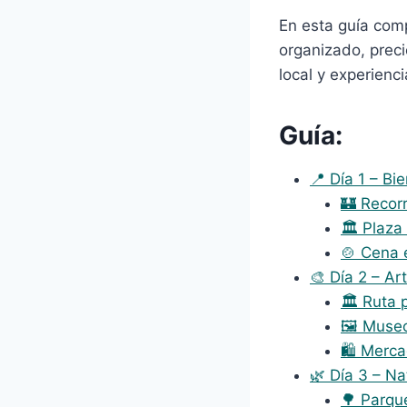
En esta guía com
organizado, preci
local y experien
Guía:
📍 Día 1 – Bi
🏰 Recorr
🏛 Plaza
🍲 Cena e
🎨 Día 2 – Ar
🏛 Ruta 
🖼 Museo
🛍 Merca
🌿 Día 3 – Na
🌳 Parque