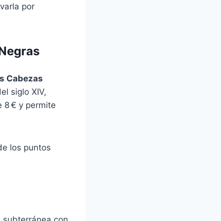
varla por
 Negras
as Cabezas
el siglo XIV,
 8 € y permite
de los puntos
a subterránea con