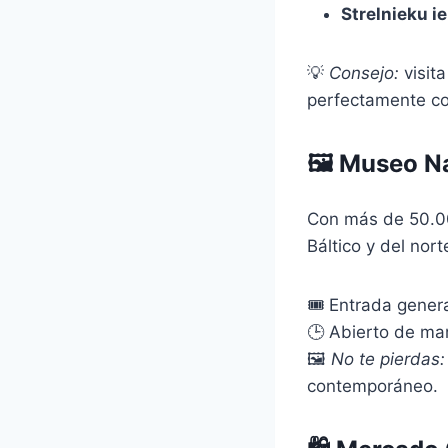
Strelnieku ie
💡
Consejo:
visita
perfectamente co
🖼 Museo Na
Con más de 50.000
Báltico y del no
🎟 Entrada genera
🕒 Abierto de ma
🖼
No te pierdas:
contemporáneo.