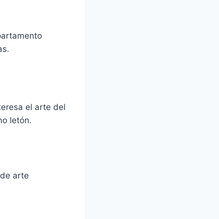
apartamento
as.
eresa el arte del
o letón.
 de arte