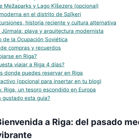
e Mežaparks y Lago Ķīšezers (opcional)
moderna en el distrito de Spīķeri
cursiones, historia reciente y cultura alternativa
a Jūrmala: playa y arquitectura modernista
 de la Ocupación Soviética
 de compras y recuerdos
ojarse en Riga?
esta viajar a Riga 4 días?
s donde puedes reservar en Riga
activo (opcional para insertar en tu blog)
n: Riga, un tesoro escondido en Europa
a gustado esta guía?
 Bienvenida a Riga: del pasado me
vibrante