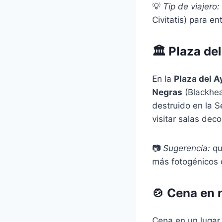
💡
Tip de viajero:
Civitatis) para en
🏛 Plaza de
En la
Plaza del 
Negras
(Blackhead
destruido en la 
visitar salas de
📷
Sugerencia:
qu
más fotogénicos 
🍲 Cena en 
Cena en un luga