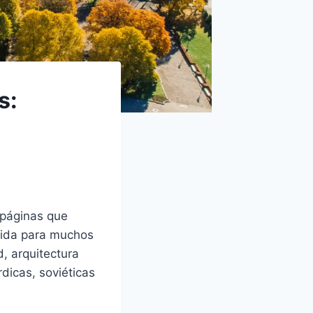
s:
n páginas que
cida para muchos
d, arquitectura
dicas, soviéticas