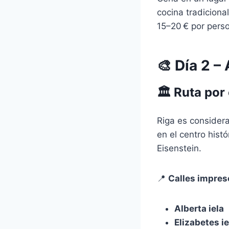
cocina tradiciona
15–20 € por pers
🎨 Día 2 –
🏛 Ruta por
Riga es consider
en el centro hist
Eisenstein.
📍
Calles impres
Alberta iela
Elizabetes ie