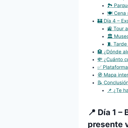
🏞 Parqu
🍽 Cena 
🏰 Día 4 – Ex
🚉 Tour 
🏛 Museo
🧵 Tarde
🏨 ¿Dónde al
💸 ¿Cuánto cu
✅ Plataforma
🧭 Mapa inter
📝 Conclusió
📌 ¿Te h
📍 Día 1 –
presente 