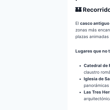
🏰 Recorrid
El
casco antiguo
zonas más encant
plazas animadas 
Lugares que no 
Catedral de 
claustro romá
Iglesia de S
panorámicas 
Las Tres He
arquitectónic