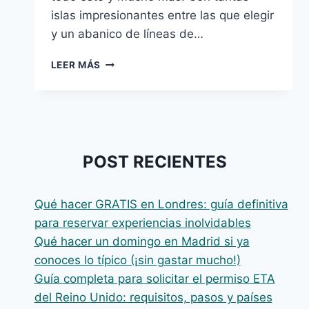
islas impresionantes entre las que elegir
y un abanico de líneas de…
VISITA
LEER MÁS
LAS
ISLAS
GRIEGAS
EN
CRUCERO:
¡PLANIFICA
POST RECIENTES
TU
VIAJE
HOY
Qué hacer GRATIS en Londres: guía definitiva
MISMO!
para reservar experiencias inolvidables
Qué hacer un domingo en Madrid si ya
conoces lo típico (¡sin gastar mucho!)
Guía completa para solicitar el permiso ETA
del Reino Unido: requisitos, pasos y países