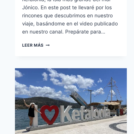
Jónico. En este post te llevaré por los
rincones que descubrimos en nuestro
viaje, basándome en el video publicado
en nuestro canal. Prepárate para…
QUÉ
LEER MÁS
VER
EN
KEFALONIA
EN
4
DÍAS:
PLAYAS,
PUEBLOS,
COMIDA
Y
CONSEJOS
PRÁCTICOS