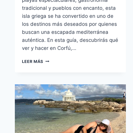
tradicional y pueblos con encanto, esta
isla griega se ha convertido en uno de
los destinos más deseados por quienes
buscan una escapada mediterránea
auténtica. En esta guía, descubrirás qué
ver y hacer en Corfú,…
QUÉ
LEER MÁS
VER
Y
HACER
EN
CORFÚ,
GRECIA:
GUÍA
PRÁCTICA
DE
VIAJE
COMPLETA