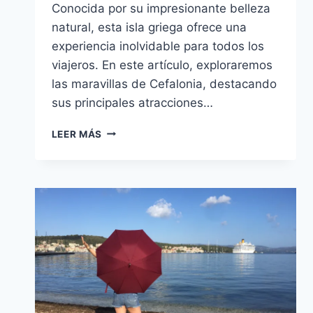
Conocida por su impresionante belleza
natural, esta isla griega ofrece una
experiencia inolvidable para todos los
viajeros. En este artículo, exploraremos
las maravillas de Cefalonia, destacando
sus principales atracciones…
¡DESCUBRE
LEER MÁS
EL
ENCANTO
IRRESISTIBLE
DE
CEFALONIA:
EL
PARAÍSO
Nº1
EN
EL
ESPLENDOR
DEL