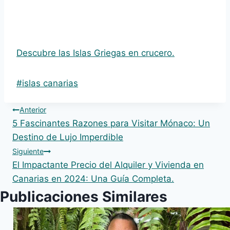
Descubre las Islas Griegas en crucero.
Etiquetas
#
islas canarias
de
Navegación
la
Anterior
5 Fascinantes Razones para Visitar Mónaco: Un
entrada:
de
Destino de Lujo Imperdible
Siguiente
entradas
El Impactante Precio del Alquiler y Vivienda en
Canarias en 2024: Una Guía Completa.
Publicaciones Similares